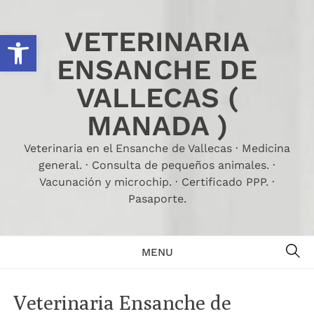
Skip
to
VETERINARIA
Abrir barra de herramientas
content
ENSANCHE DE
VALLECAS (
MANADA )
Veterinaria en el Ensanche de Vallecas · Medicina
general. · Consulta de pequeños animales. ·
Vacunación y microchip. · Certificado PPP. ·
Pasaporte.
SE
MENU
Veterinaria Ensanche de